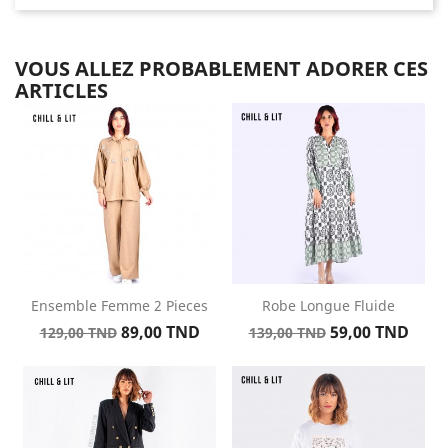
VOUS ALLEZ PROBABLEMENT ADORER CES
ARTICLES
Ensemble Femme 2 Pieces
Robe Longue Fluide
Prix
Prix
Prix
Prix
89,00 TND
59,00 TND
129,00 TND
139,00 TND
de
de
base
base