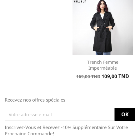
base
base
Trench Femme
Imperméable
Prix
Prix
109,00 TND
169,00 TND
de
base
Recevez nos offres spéciales
Inscrivez-Vous et Recevez -10% Supplémentaire Sur Votre
Prochaine Commande!