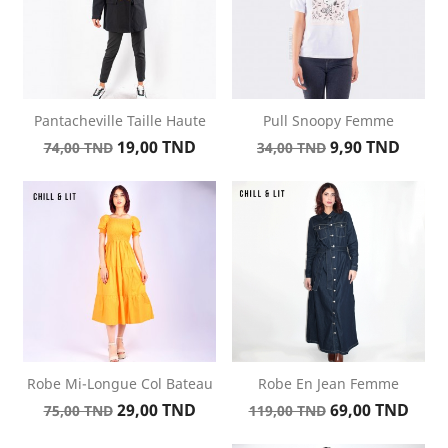
Pantacheville Taille Haute
Pull Snoopy Femme
Prix
Prix
Prix
Prix
19,00 TND
9,90 TND
74,00 TND
34,00 TND
de
de
base
base
Robe Mi-Longue Col Bateau
Robe En Jean Femme
Prix
Prix
Prix
Prix
29,00 TND
69,00 TND
75,00 TND
119,00 TND
de
de