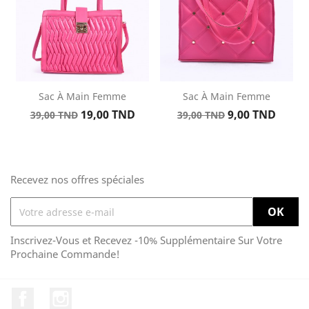
Sac À Main Femme
Sac À Main Femme
Prix
Prix
Prix
Prix
19,00 TND
9,00 TND
39,00 TND
39,00 TND
de
de
base
base
Recevez nos offres spéciales
Inscrivez-Vous et Recevez -10% Supplémentaire Sur Votre
Prochaine Commande!
Facebook
Instagram