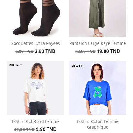
Socquettes Lycra Rayées
Pantalon Large Rayé Femme
Prix
Prix
Prix
Prix
2,90 TND
19,00 TND
6,00 TND
72,00 TND
de
de
base
base
T-Shirt Col Rond Femme
T-Shirt Coton Femme
Graphique
Prix
Prix
9,90 TND
39,00 TND