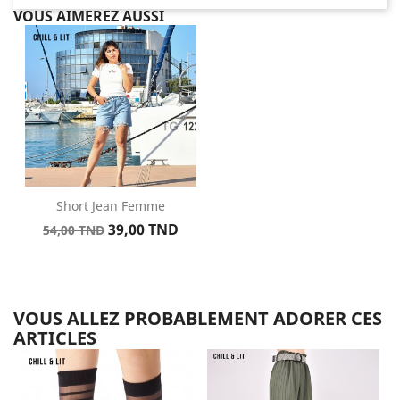
VOUS AIMEREZ AUSSI
Short Jean Femme
Prix
Prix
39,00 TND
54,00 TND
de
base
VOUS ALLEZ PROBABLEMENT ADORER CES
ARTICLES