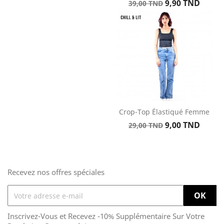
Prix
Prix
de
9,90 TND
39,00 TND
de
base
base
Crop-Top Élastiqué Femme
Prix
Prix
9,00 TND
29,00 TND
de
base
Recevez nos offres spéciales
Inscrivez-Vous et Recevez -10% Supplémentaire Sur Votre