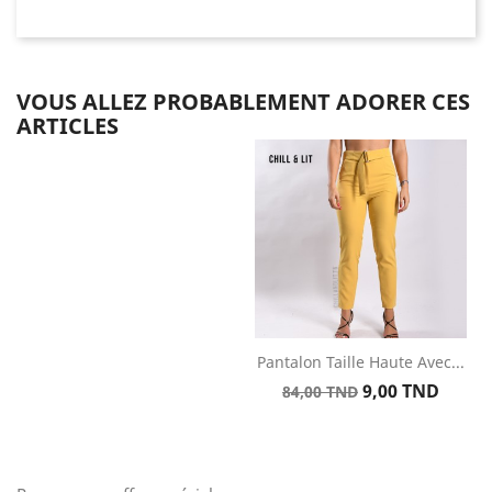
VOUS ALLEZ PROBABLEMENT ADORER CES
ARTICLES
Pantalon Taille Haute Avec...
Prix
Prix
9,00 TND
84,00 TND
de
base