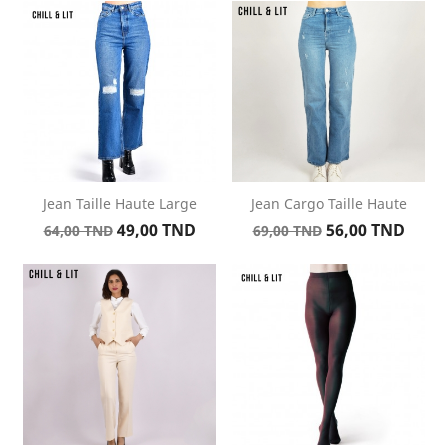
de
base
base
Jean Taille Haute Large
Jean Cargo Taille Haute
Prix
Prix
Prix
Prix
49,00 TND
56,00 TND
64,00 TND
69,00 TND
de
de
base
base