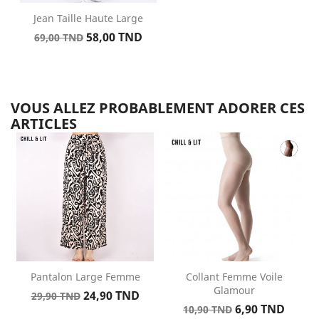
Jean Taille Haute Large
Prix
Prix
58,00 TND
69,00 TND
de
base
VOUS ALLEZ PROBABLEMENT ADORER CES
ARTICLES
Pantalon Large Femme
Collant Femme Voile
Glamour
Prix
Prix
24,90 TND
29,90 TND
Prix
Prix
de
6,90 TND
10,90 TND