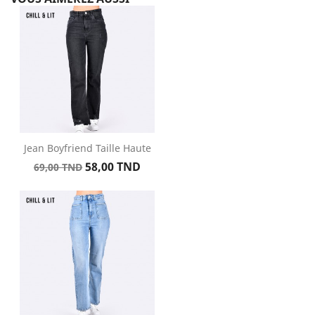
Jean Boyfriend Taille Haute
Prix
Prix
58,00 TND
69,00 TND
de
base