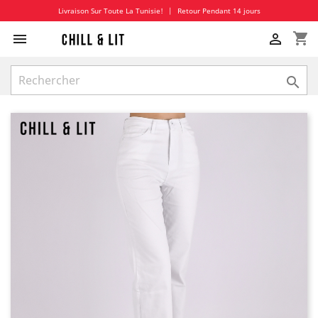
Livraison Sur Toute La Tunisie!
|
Retour Pendant 14 jours
shopping_cart


