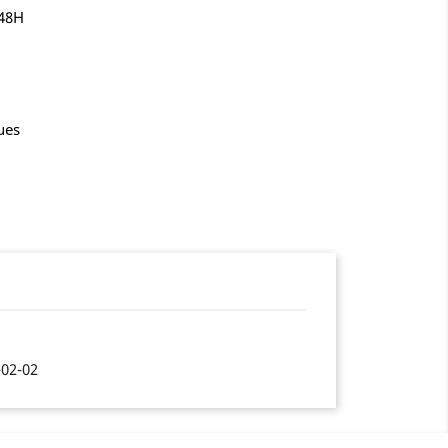
-48H
ues
-02-02