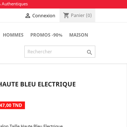
% Authentiques
shopping_cart

Panier
(0)
Connexion
HOMMES
PROMOS -90%
MAISON

HAUTE BLEU ELECTRIQUE
47,00 TND
alon Taille Haute Bleu Electrique