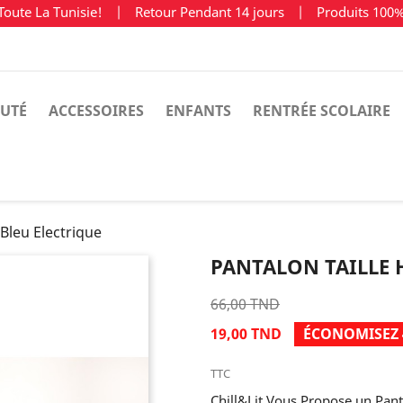
Toute La Tunisie!
|
Retour Pendant 14 jours
|
Produits 100
UTÉ
ACCESSOIRES
ENFANTS
RENTRÉE SCOLAIRE
 Bleu Electrique
PANTALON TAILLE 
66,00 TND
19,00 TND
ÉCONOMISEZ 
TTC
Chill&Lit Vous Propose un Pant