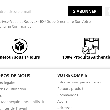
crivez-Vous et Recevez -10% Supplémentaire Sur Votre
chaine Commande!
Retour sous 14 Jours
100% Produits Authenti
OPOS DE NOUS
VOTRE COMPTE
Informations personnelles
s légales
Retours produit
ons d'utilisation
Commandes
os
Avoirs
 Mannequin Chez Chill&Lit
Adresses
nités de Travail