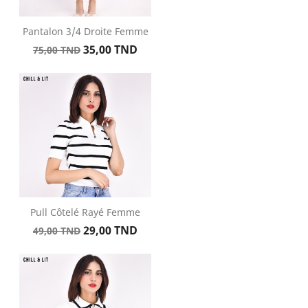
Pantalon 3/4 Droite Femme
Prix
Prix
35,00 TND
75,00 TND
de
base
Pull Côtelé Rayé Femme
Prix
Prix
29,00 TND
49,00 TND
de
base