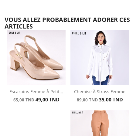
base
VOUS ALLEZ PROBABLEMENT ADORER CES
ARTICLES
Escarpins Femme À Petit...
Chemise À Strass Femme
Prix
Prix
Prix
Prix
49,00 TND
35,00 TND
65,00 TND
89,00 TND
de
de
base
base