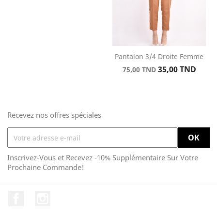
Pantalon 3/4 Droite Femme
Prix
Prix
35,00 TND
75,00 TND
de
base
Recevez nos offres spéciales
Inscrivez-Vous et Recevez -10% Supplémentaire Sur Votre
Prochaine Commande!
Facebook
Instagram