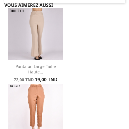
VOUS AIMEREZ AUSSI
Pantalon Large Taille
Haute...
Prix
Prix
19,00 TND
72,00 TND
de
base