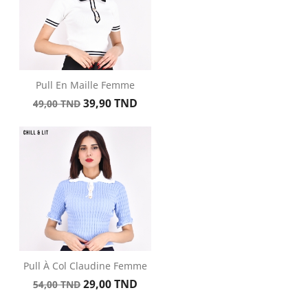
Pull En Maille Femme
Prix
Prix
39,90 TND
49,00 TND
de
base
Pull À Col Claudine Femme
Prix
Prix
29,00 TND
54,00 TND
de