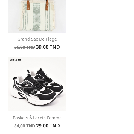
Grand Sac De Plage
Prix
Prix
39,00 TND
56,00 TND
de
base
Baskets À Lacets Femme
Prix
Prix
29,00 TND
84,00 TND
de