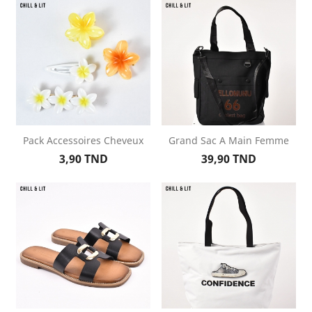
base
base
Pack Accessoires Cheveux
Grand Sac A Main Femme
Prix
Prix
3,90 TND
39,90 TND