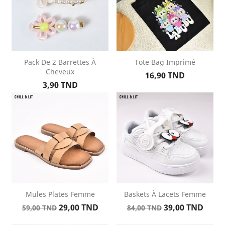
Pack De 2 Barrettes À
Tote Bag Imprimé
Cheveux
Prix
16,90 TND
Prix
3,90 TND
Mules Plates Femme
Baskets À Lacets Femme
Prix
Prix
Prix
Prix
29,00 TND
39,00 TND
59,00 TND
84,00 TND
de
de