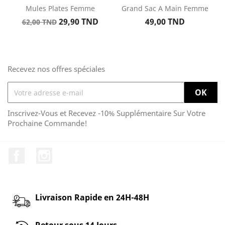
Mules Plates Femme
Grand Sac A Main Femme
Prix
Prix
Prix
29,90 TND
49,00 TND
62,00 TND
de
base
Recevez nos offres spéciales
Inscrivez-Vous et Recevez -10% Supplémentaire Sur Votre
Prochaine Commande!
Facebook
Instagram
Livraison Rapide en 24H-48H
Retour sous 14 Jours