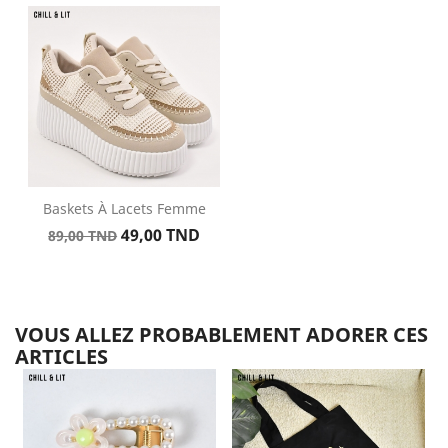
base
Baskets À Lacets Femme
Prix
Prix
49,00 TND
89,00 TND
de
base
VOUS ALLEZ PROBABLEMENT ADORER CES
ARTICLES