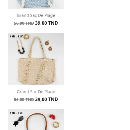
Grand Sac De Plage
Prix
Prix
39,00 TND
56,00 TND
de
base
Grand Sac De Plage
Prix
Prix
39,00 TND
56,00 TND
de
base