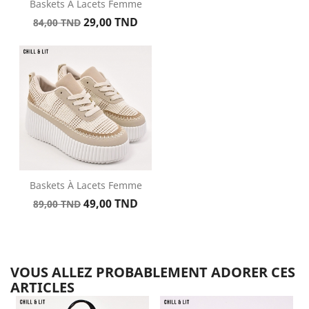
Baskets À Lacets Femme
Prix
Prix
29,00 TND
84,00 TND
de
base
Baskets À Lacets Femme
Prix
Prix
49,00 TND
89,00 TND
de
base
VOUS ALLEZ PROBABLEMENT ADORER CES
ARTICLES