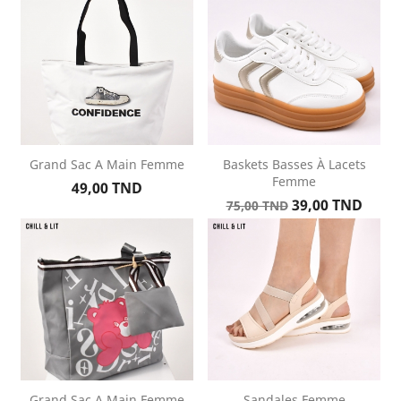
Grand Sac A Main Femme
Baskets Basses À Lacets
Femme
Prix
49,00 TND
Prix
Prix
39,00 TND
75,00 TND
de
base
Grand Sac A Main Femme
Sandales Femme