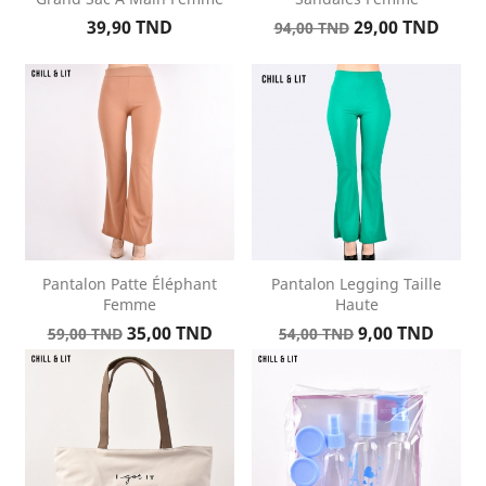
Prix
Prix
Prix
39,90 TND
29,00 TND
94,00 TND
de
base
Pantalon Patte Éléphant
Pantalon Legging Taille
Femme
Haute
Prix
Prix
Prix
Prix
35,00 TND
9,00 TND
59,00 TND
54,00 TND
de
de
base
base