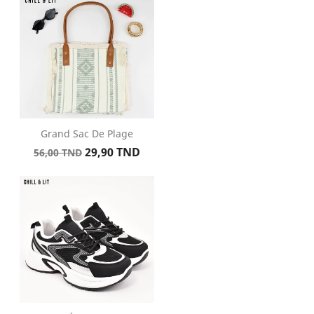
Grand Sac De Plage
Prix
Prix
29,90 TND
56,00 TND
de
base