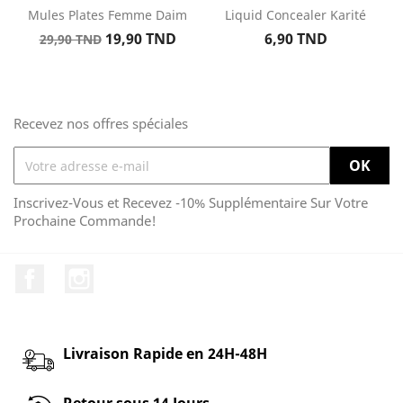
Mules Plates Femme Daim
Liquid Concealer Karité
Prix
Prix
Prix
19,90 TND
6,90 TND
29,90 TND
de
base
Recevez nos offres spéciales
Inscrivez-Vous et Recevez -10% Supplémentaire Sur Votre
Prochaine Commande!
Facebook
Instagram
Livraison Rapide en 24H-48H
Retour sous 14 Jours