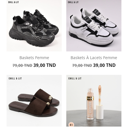
de
base
base
Baskets Femme
Baskets À Lacets Femme
Prix
Prix
Prix
Prix
39,00 TND
39,00 TND
79,00 TND
79,00 TND
de
de
base
base