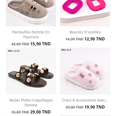
Pantoufles Femme En
Boucles D'oreilles
Fourrure
Prix
Prix
12,90 TND
14,90 TND
Prix
Prix
15,90 TND
de
45,00 TND
de
base
base
Mules Plates Coquillages
Crocs À Accessoires Avec...
Femme
Prix
Prix
19,90 TND
39,00 TND
Prix
Prix
29,00 TND
de
35,00 TND