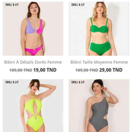
de
base
base
Bikini À Détails Dorés Femme
Bikini Taille Moyenne Femme
Prix
Prix
Prix
Prix
19,00 TND
29,00 TND
109,00 TND
109,00 TND
de
de
base
base