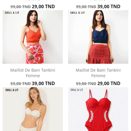
Prix
Prix
Prix
Prix
29,00 TND
39,00 TND
99,00 TND
99,00 TND
de
de
base
base
Maillot De Bain Tankini
Maillot De Bain Tankini
Femme
Femme
Prix
Prix
Prix
Prix
39,00 TND
29,00 TND
59,00 TND
59,00 TND
de
de
base
base