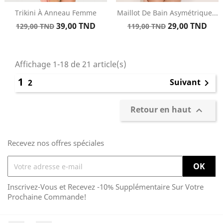
Trikini À Anneau Femme
Maillot De Bain Asymétrique...
Prix
Prix
Prix
Prix
39,00 TND
29,00 TND
129,00 TND
119,00 TND
de
de
base
base
Affichage 1-18 de 21 article(s)
1
Suivant
2

Retour en haut

Recevez nos offres spéciales
Inscrivez-Vous et Recevez -10% Supplémentaire Sur Votre
Prochaine Commande!