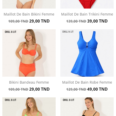
Maillot De Bain Bikini Femme
Maillot De Bain Trikini Femme
Prix
Prix
Prix
Prix
29,00 TND
39,00 TND
109,00 TND
139,00 TND
de
de
base
base
Bikini Bandeau Femme
Maillot De Bain Robe Femme
Prix
Prix
Prix
Prix
29,00 TND
49,00 TND
109,00 TND
129,00 TND
de
de
base
base