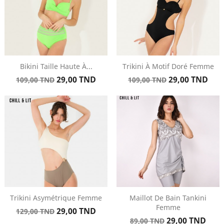
Bikini Taille Haute À...
Trikini À Motif Doré Femme
Prix
Prix
Prix
Prix
29,00 TND
29,00 TND
109,00 TND
109,00 TND
de
de
base
base
Trikini Asymétrique Femme
Maillot De Bain Tankini
Femme
Prix
Prix
29,00 TND
129,00 TND
Prix
Prix
de
29,00 TND
89,00 TND