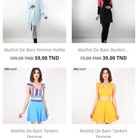
Maillot De Bain Femme Voilée
Maillot De Bain Burkini...
Prix
Prix
Prix
Prix
59,00 TND
39,00 TND
109,00 TND
75,00 TND
de
de
base
base
Maillot De Bain Tankini
Maillot De Bain Tankini
Femme
Femme