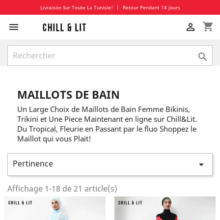
Livraison Sur Toute La Tunisie!
|
Retour Pendant 14 jours
shopping_cart



MAILLOTS DE BAIN
Un Large Choix de Maillots de Bain Femme Bikinis,
Trikini et Une Piece Maintenant en ligne sur Chill&Lit.
Du Tropical, Fleurie en Passant par le fluo Shoppez le
Maillot qui vous Plait!
Pertinence

Affichage 1-18 de 21 article(s)