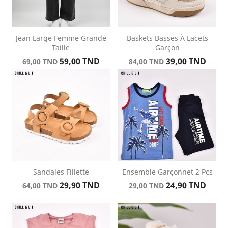
Jean Large Femme Grande
Baskets Basses À Lacets
Taille
Garçon
Prix
Prix
Prix
Prix
59,00 TND
39,00 TND
69,00 TND
84,00 TND
de
de
base
base
Sandales Fillette
Ensemble Garçonnet 2 Pcs
Prix
Prix
Prix
Prix
29,90 TND
24,90 TND
64,00 TND
29,00 TND
de
de
base
base